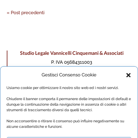
« Post precedenti
Studio Legale Vannicelli Cinquemani & Associati
P. IVA 05684311003
Privacy Policy – Cookie Policy
Gestisci Consenso Cookie
Sede di Roma
Usiamo cookie per ottimizzare il nostro sito web ed i nostri servizi.
Via Varrone, 9 – 00193
Chiudere il banner comporta il permanere delle impostazioni di default e
E-mail
studio@vannicellicinquemani.it
dunque la continuazione della navigazione in assenza di cookie o altri
strumenti di tracciamento diversi da quelli tecnici.
Tel
+39 06 6878121
Sede di Rovereto
Non acconsentire o ritirare il consenso può influire negativamente su
alcune caratteristiche e funzioni.
Via Paoli, 17 (Studio Malossini) – 38068