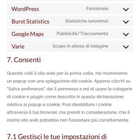
to
WordPress
Funzionale
Consent
service
to
Burst Statistics
Statistiche (anonimo)
complianz
Consent
service
to
Google Maps
Pubblicità/Tracciamento
wordpress
Consent
service
to
Varie
Scopo in attesa di indagine
burst-
Consent
service
statistics
to
7. Consenti
google-
service
maps
varie
Quando visiti il sito web per la prima volta, noi mostreremo
un popup con una spiegazione dei cookie. Appena clicchi su
"Salva preferenze", dai il permesso a noi di usare le categorie
di cookie e plugin come descritto in questa dichiarazione
relativa ai popup e cookie. Puoi disabilitare i cookie
attraverso il tuo browser, ma prendi in considerazione, che il
nostro sito web potrebbe non funzionare più correttamente.
7.1 Gestisci le tue impostazioni di